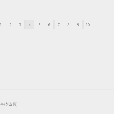
1
2
3
4
5
6
7
8
9
10
 5층(천호동)