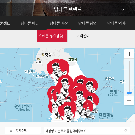
남다른 브랜드
 콘셉트
남다른 메뉴
남다른 매장
남다른 창업
남다른 역사
가까운 형제점 찾기
고객센터
지역선택
매장명 또는 주소를 입력해주세요.
128km