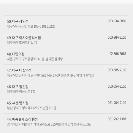
053-634-0898
50. 대구 상인점
대구 달서구 상인서로 103-6 101,102호
053-984-2110
49. 대구 이시아폴리스점
대구 동구 팔공로51길 17
02-866-6665
48. 대림역점
서울 구로구 구로중앙로 16 1층, 남다른 감자탕
053-585-2110
47. 대구 대실역점
대구 달성군 다사읍 달구벌대로174길 17-3 나동 남다른감자탕 대실역점
053-354-2110
46. 대구 침산점
대구 북구 침산남로 172
051-204-2110
45. 부산 명지점
부산 강서구 명지국제6로220번길 21 1층
031)292-1307
44. 매송휴게소 하행점
경기 화성시 매송면 서해안고속도로 315 매송휴게소 하행선 푸드코트