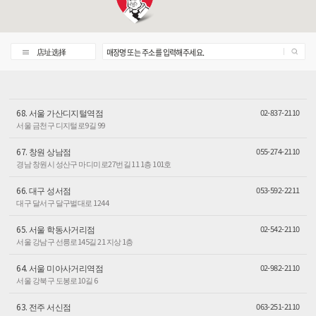
店址选择
매장명 또는 주소를 입력해주세요.
68. 서울 가산디지털역점
02-837-2110
서울 금천구 디지털로9길 99
67. 창원 상남점
055-274-2110
경남 창원시 성산구 마디미로27번길 11 1층 101호
66. 대구 성서점
053-592-2211
대구 달서구 달구벌대로 1244
65. 서울 학동사거리점
02-542-2110
서울 강남구 선릉로145길 21 지상 1층
64. 서울 미아사거리역점
02-982-2110
서울 강북구 도봉로10길 6
63. 전주 서신점
063-251-2110