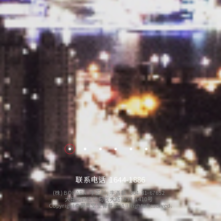
联系电话 1644-1886
(株) BOHARA 李正烈, 李滿載 504-81-67652
大邱达西区达句伐大路1834,1410号
Copyright©男气堂堂脊骨汤. All Rights Reserved.