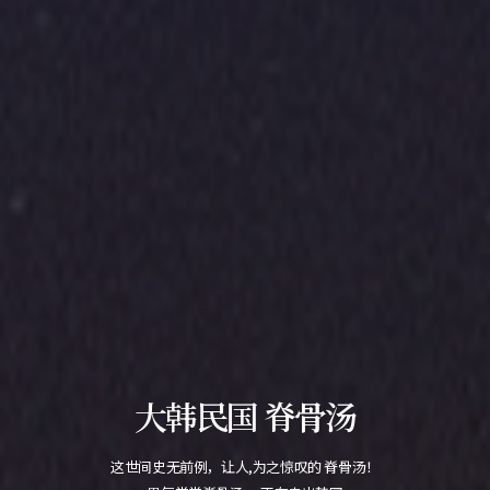
大韩民国 脊骨汤
这世间史无前例，让人,为之惊叹的 脊骨汤！